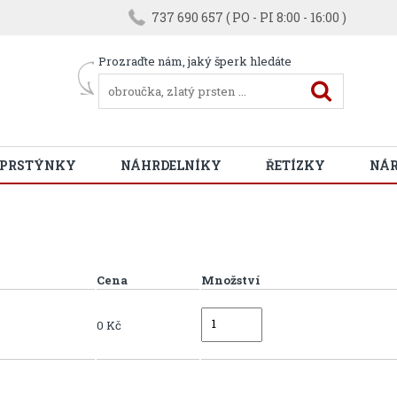
737 690 657 ( PO - PI 8:00 - 16:00 )
Prozraďte nám, jaký šperk hledáte
 PRSTÝNKY
NÁHRDELNÍKY
ŘETÍZKY
NÁ
Cena
Množství
0 Kč