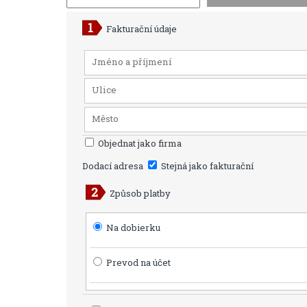
Fakturační údaje
Objednat jako firma
Dodací adresa
Stejná jako fakturační
Způsob platby
Na dobierku
Prevod na účet