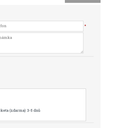
*
cketa (zdarma)
3-5 dnů