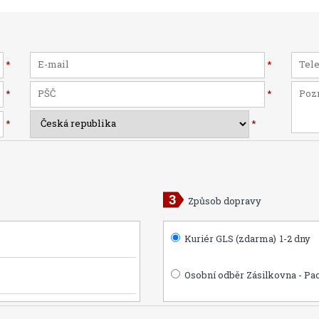
*
*
*
*
*
*
Způsob dopravy
Kuriér GLS (zdarma)
1-2 dny
Osobní odběr Zásilkovna - Pa