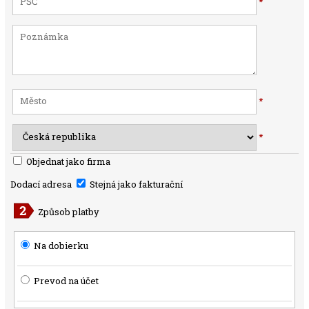
*
*
*
Objednat jako firma
Dodací adresa
Stejná jako fakturační
Způsob platby
Na dobierku
Prevod na účet