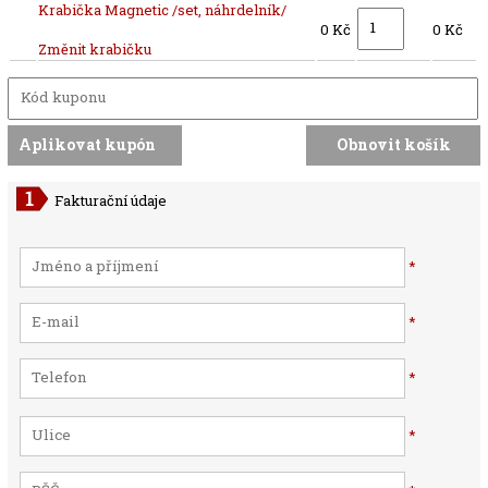
Krabička Magnetic /set, náhrdelník/
0 Kč
0 Kč
Změnit krabičku
Fakturační údaje
*
*
*
*