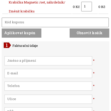
Krabička Magnetic /set, náhrdelník/
0 Kč
0 Kč
Změnit krabičku
Fakturační údaje
*
*
*
*