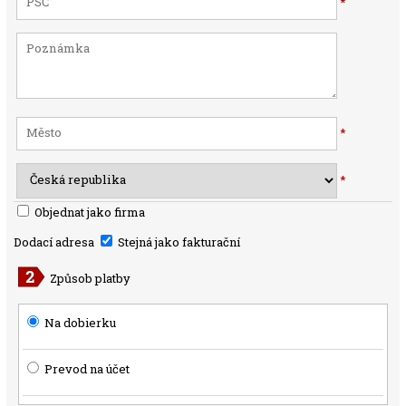
*
*
*
Objednat jako firma
Dodací adresa
Stejná jako fakturační
Způsob platby
Na dobierku
Prevod na účet