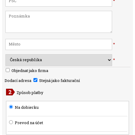
*
*
*
Objednat jako firma
Dodací adresa
Stejná jako fakturační
Způsob platby
Na dobierku
Prevod na účet