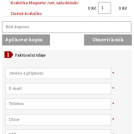
Krabička Magnetic /set, náhrdelník/
0 Kč
0 Kč
Změnit krabičku
Fakturační údaje
*
*
*
*