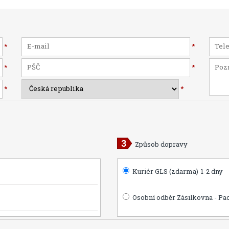
*
*
*
*
*
*
Způsob dopravy
Kuriér GLS (zdarma)
1-2 dny
Osobní odběr Zásilkovna - Pa