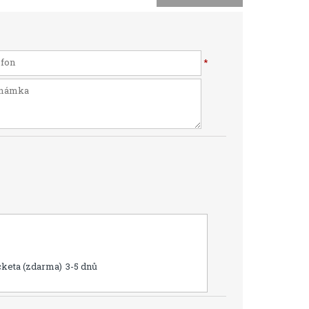
*
cketa (zdarma)
3-5 dnů