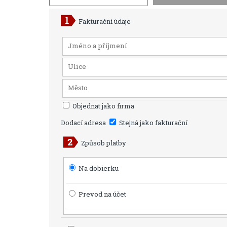
Fakturační údaje
Objednat jako firma
Dodací adresa
Stejná jako fakturační
Způsob platby
Na dobierku
Prevod na účet