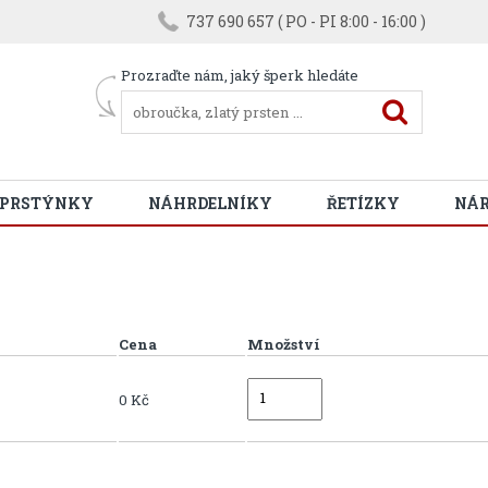
737 690 657 ( PO - PI 8:00 - 16:00 )
Prozraďte nám, jaký šperk hledáte
 PRSTÝNKY
NÁHRDELNÍKY
ŘETÍZKY
NÁ
Cena
Množství
0 Kč