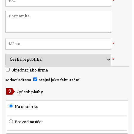
*
*
*
Objednat jako firma
Dodací adresa
Stejná jako fakturační
Způsob platby
Na dobierku
Prevod na účet