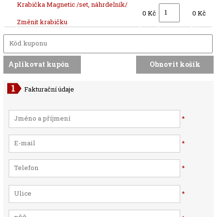
Krabička Magnetic /set, náhrdelník/
0 Kč
0 Kč
Změnit krabičku
Fakturační údaje
*
*
*
*