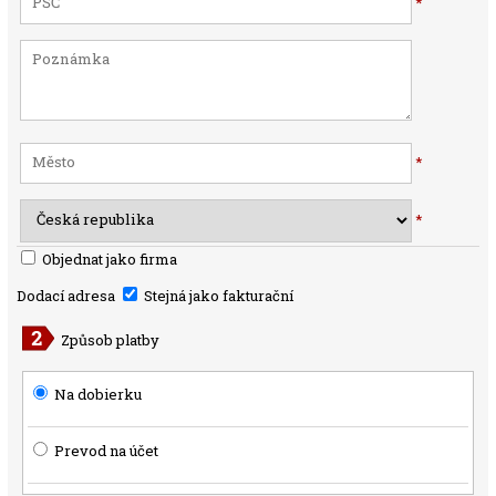
*
*
*
Objednat jako firma
Dodací adresa
Stejná jako fakturační
Způsob platby
Na dobierku
Prevod na účet