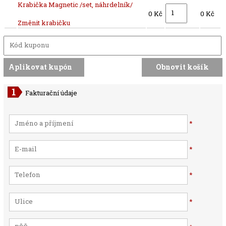
Krabička Magnetic /set, náhrdelník/
0 Kč
0 Kč
Změnit krabičku
Fakturační údaje
*
*
*
*