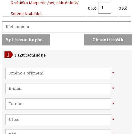
Krabička Magnetic /set, náhrdelník/
0 Kč
0 Kč
Změnit krabičku
Fakturační údaje
*
*
*
*