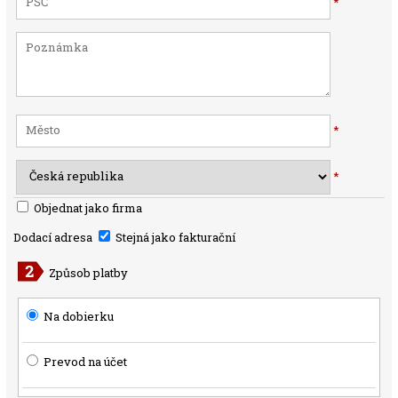
*
*
*
Objednat jako firma
Dodací adresa
Stejná jako fakturační
Způsob platby
Na dobierku
Prevod na účet