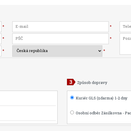
*
*
*
*
*
*
Způsob dopravy
Kuriér GLS (zdarma)
1-2 dny
Osobní odběr Zásilkovna - Pa