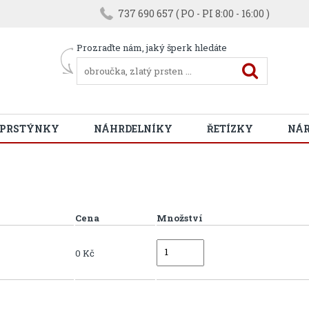
737 690 657 ( PO - PI 8:00 - 16:00 )
Prozraďte nám, jaký šperk hledáte
 PRSTÝNKY
NÁHRDELNÍKY
ŘETÍZKY
NÁ
Cena
Množství
0 Kč