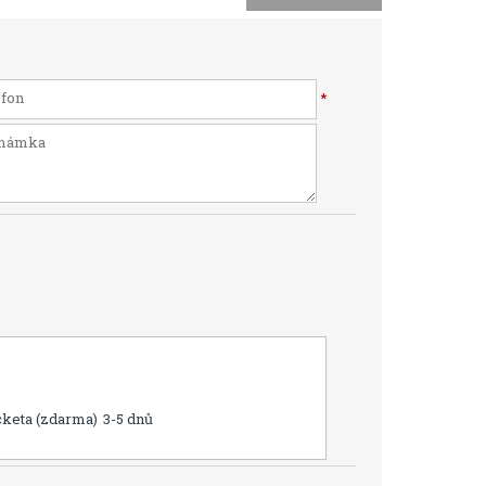
*
cketa (zdarma)
3-5 dnů