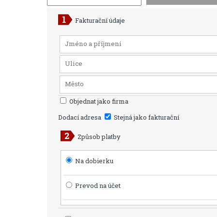
Fakturační údaje
Objednat jako firma
Dodací adresa
Stejná jako fakturační
Způsob platby
Na dobierku
Prevod na účet