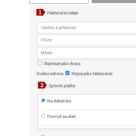
Fakturační údaje
Objednat jako firma
Dodací adresa
Stejná jako fakturační
Způsob platby
Na dobierku
Prevod na účet