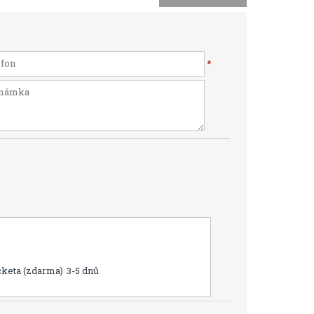
*
cketa (zdarma)
3-5 dnů