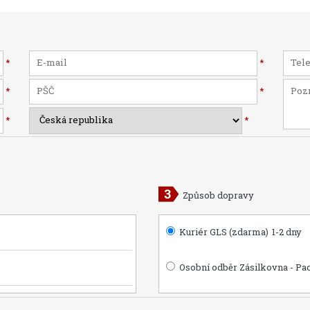
*
*
*
*
*
*
Způsob dopravy
Kuriér GLS (zdarma)
1-2 dny
Osobní odběr Zásilkovna - Pa