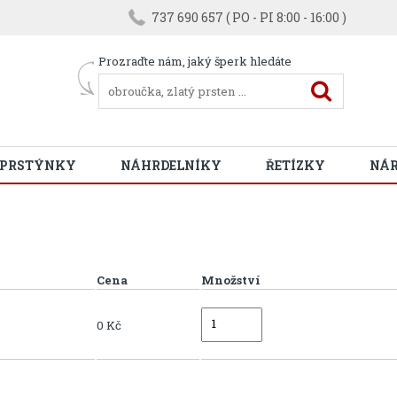
737 690 657 ( PO - PI 8:00 - 16:00 )
Prozraďte nám, jaký šperk hledáte
 PRSTÝNKY
NÁHRDELNÍKY
ŘETÍZKY
NÁ
Cena
Množství
0 Kč