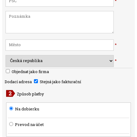
*
*
*
Objednat jako firma
Dodací adresa
Stejná jako fakturační
Způsob platby
Na dobierku
Prevod na účet