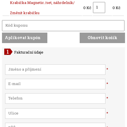
Krabička Magnetic /set, náhrdelník/
0 Kč
0 Kč
Změnit krabičku
Fakturační údaje
*
*
*
*