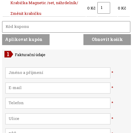
Krabička Magnetic /set, náhrdelník/
0 Kč
0 Kč
Změnit krabičku
Fakturační údaje
*
*
*
*