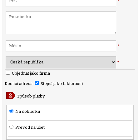
*
*
*
Objednat jako firma
Dodací adresa
Stejná jako fakturační
Způsob platby
Na dobierku
Prevod na účet