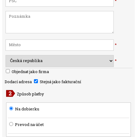
*
*
*
Objednat jako firma
Dodací adresa
Stejná jako fakturační
Způsob platby
Na dobierku
Prevod na účet