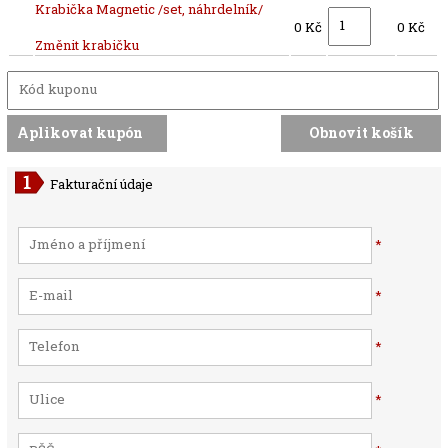
Krabička Magnetic /set, náhrdelník/
0 Kč
0 Kč
Změnit krabičku
Fakturační údaje
*
*
*
*