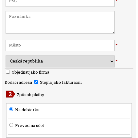
*
*
*
Objednat jako firma
Dodací adresa
Stejná jako fakturační
Způsob platby
Na dobierku
Prevod na účet