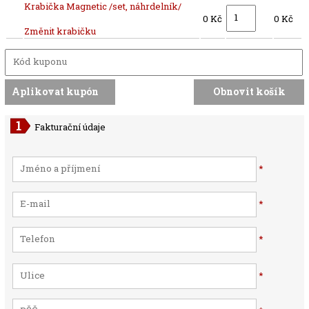
Krabička Magnetic /set, náhrdelník/
0 Kč
0 Kč
Změnit krabičku
Fakturační údaje
*
*
*
*