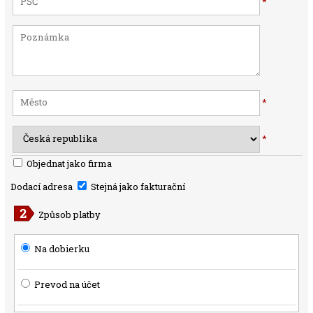
*
*
*
Objednat jako firma
Dodací adresa
Stejná jako fakturační
Způsob platby
Na dobierku
Prevod na účet