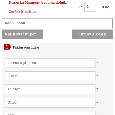
Krabička Magnetic /set, náhrdelník/
0 Kč
0 Kč
Změnit krabičku
Fakturační údaje
*
*
*
*