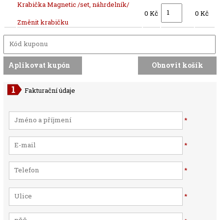
Krabička Magnetic /set, náhrdelník/
0 Kč
0 Kč
Změnit krabičku
Fakturační údaje
*
*
*
*