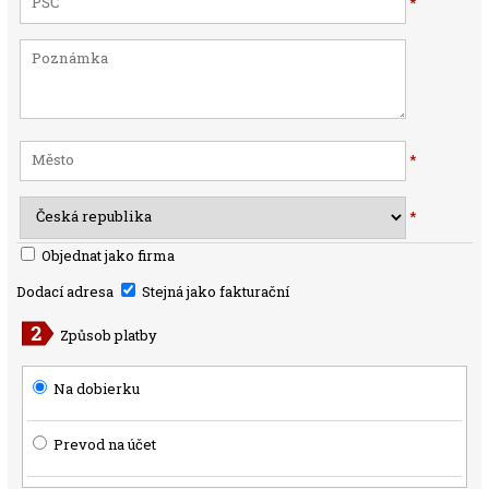
*
*
*
Objednat jako firma
Dodací adresa
Stejná jako fakturační
Způsob platby
Na dobierku
Prevod na účet