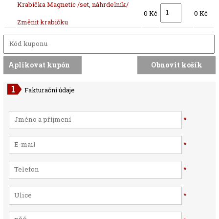
Krabička Magnetic /set, náhrdelník/
0 Kč
0 Kč
Změnit krabičku
Fakturační údaje
*
*
*
*