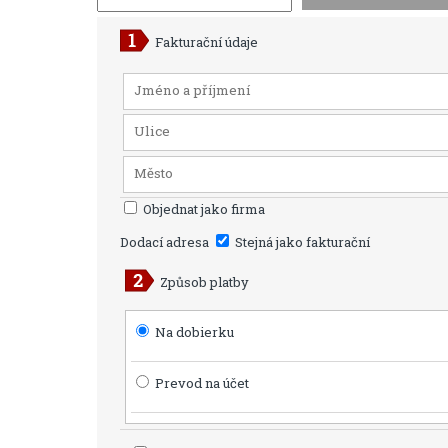
Fakturační údaje
Objednat jako firma
Dodací adresa
Stejná jako fakturační
Způsob platby
Na dobierku
Prevod na účet