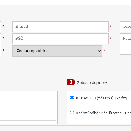
*
*
*
*
*
*
Způsob dopravy
Kuriér GLS (zdarma)
1-2 dny
Osobní odběr Zásilkovna - Pa