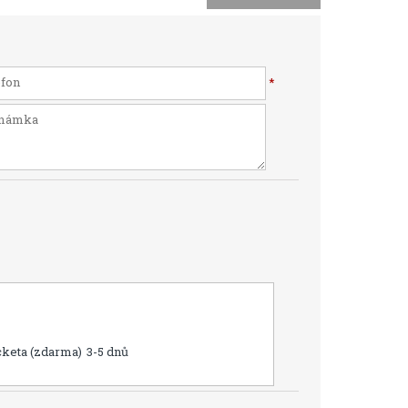
*
cketa (zdarma)
3-5 dnů