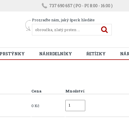
737 690 657 ( PO - PI 8:00 - 16:00 )
Prozraďte nám, jaký šperk hledáte
 PRSTÝNKY
NÁHRDELNÍKY
ŘETÍZKY
NÁ
Cena
Množství
0 Kč