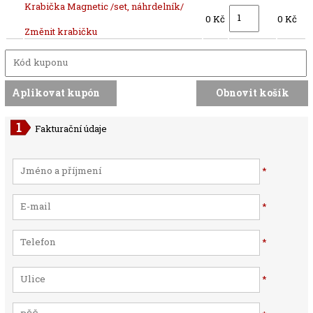
Krabička Magnetic /set, náhrdelník/
0 Kč
0 Kč
Změnit krabičku
Fakturační údaje
*
*
*
*