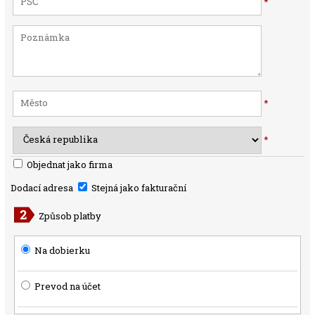
*
*
*
Objednat jako firma
Dodací adresa
Stejná jako fakturační
Způsob platby
Na dobierku
Prevod na účet