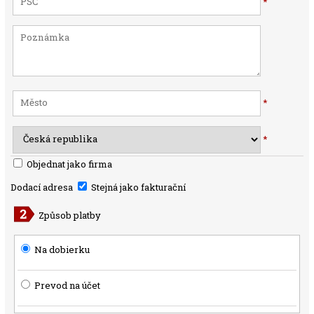
*
*
*
Objednat jako firma
Dodací adresa
Stejná jako fakturační
Způsob platby
Na dobierku
Prevod na účet