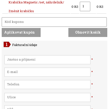
Krabička Magnetic /set, náhrdelník/
0 Kč
0 Kč
Změnit krabičku
Fakturační údaje
*
*
*
*