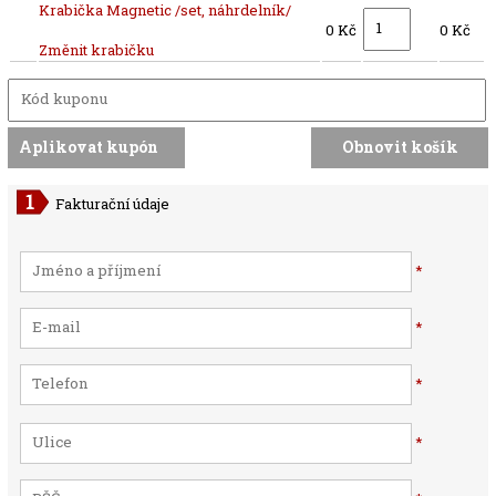
Krabička Magnetic /set, náhrdelník/
0 Kč
0 Kč
Změnit krabičku
Fakturační údaje
*
*
*
*