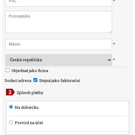
*
*
*
Objednat jako firma
Dodací adresa
Stejná jako fakturační
Způsob platby
Na dobierku
Prevod na účet