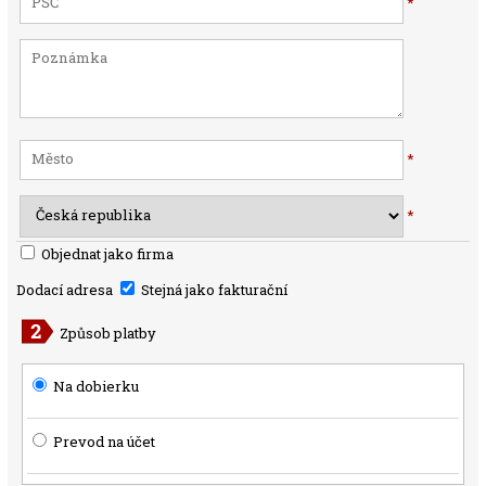
*
*
*
Objednat jako firma
Dodací adresa
Stejná jako fakturační
Způsob platby
Na dobierku
Prevod na účet