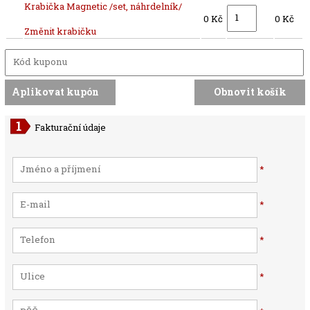
Krabička Magnetic /set, náhrdelník/
0 Kč
0 Kč
Změnit krabičku
Fakturační údaje
*
*
*
*