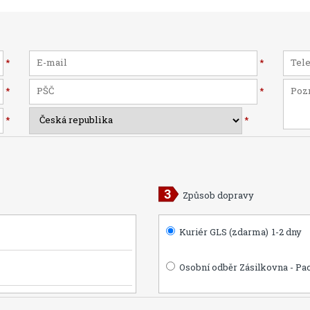
*
*
*
*
*
*
Způsob dopravy
Kuriér GLS (zdarma)
1-2 dny
Osobní odběr Zásilkovna - Pa