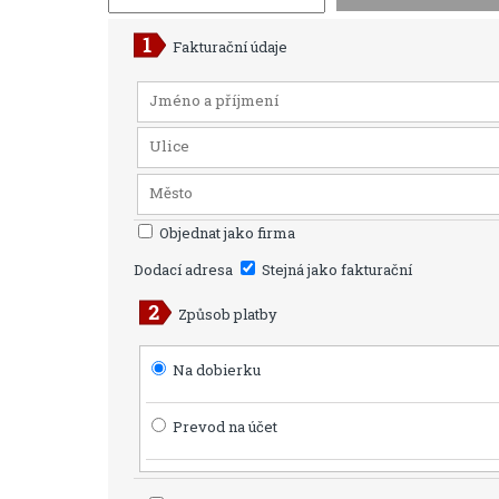
Fakturační údaje
Objednat jako firma
Dodací adresa
Stejná jako fakturační
Způsob platby
Na dobierku
Prevod na účet