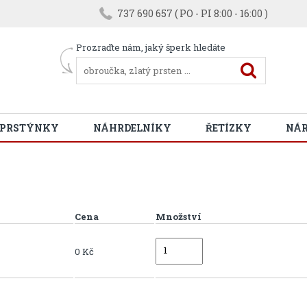
737 690 657 ( PO - PI 8:00 - 16:00 )
Prozraďte nám, jaký šperk hledáte
 PRSTÝNKY
NÁHRDELNÍKY
ŘETÍZKY
NÁ
Cena
Množství
0 Kč