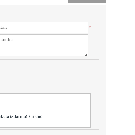
*
cketa (zdarma)
3-5 dnů