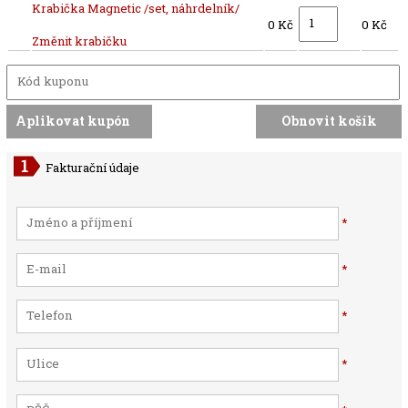
Krabička Magnetic /set, náhrdelník/
0 Kč
0 Kč
Změnit krabičku
Fakturační údaje
*
*
*
*