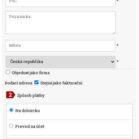
*
*
*
Objednat jako firma
Dodací adresa
Stejná jako fakturační
Způsob platby
Na dobierku
Prevod na účet