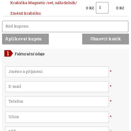
Krabička Magnetic /set, náhrdelník/
0 Kč
0 Kč
Změnit krabičku
Fakturační údaje
*
*
*
*