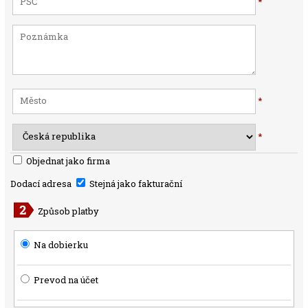
*
*
*
Objednat jako firma
Dodací adresa
Stejná jako fakturační
Způsob platby
Na dobierku
Prevod na účet