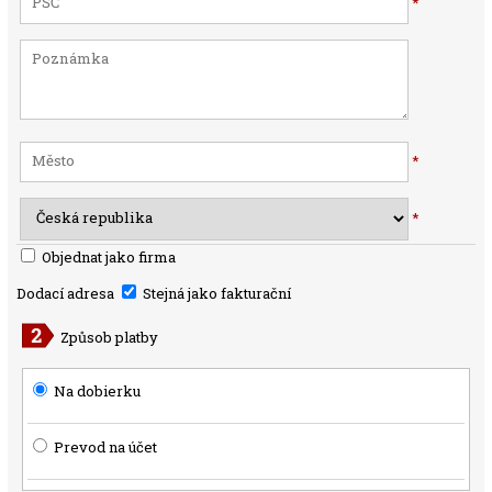
*
*
*
Objednat jako firma
Dodací adresa
Stejná jako fakturační
Způsob platby
Na dobierku
Prevod na účet