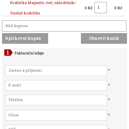
Krabička Magnetic /set, náhrdelník/
0 Kč
0 Kč
Změnit krabičku
Fakturační údaje
*
*
*
*