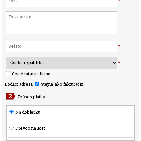
*
*
*
Objednat jako firma
Dodací adresa
Stejná jako fakturační
Způsob platby
Na dobierku
Prevod na účet