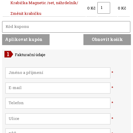
Krabička Magnetic /set, náhrdelník/
0 Kč
0 Kč
Změnit krabičku
Fakturační údaje
*
*
*
*