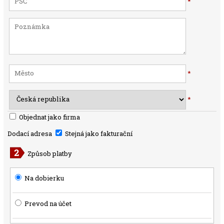
*
*
*
Objednat jako firma
Dodací adresa
Stejná jako fakturační
Způsob platby
Na dobierku
Prevod na účet