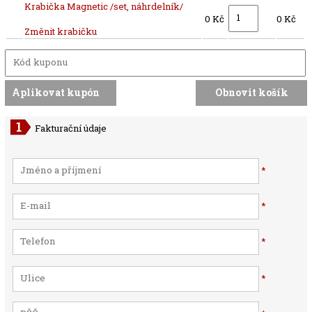
Krabička Magnetic /set, náhrdelník/
0 Kč
0 Kč
Změnit krabičku
Fakturační údaje
*
*
*
*