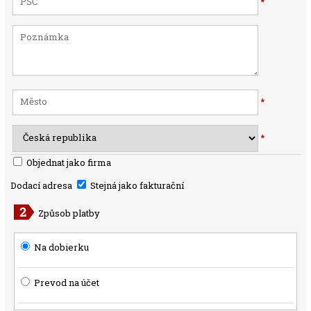
*
*
*
Objednat jako firma
Dodací adresa
Stejná jako fakturační
Způsob platby
Na dobierku
Prevod na účet