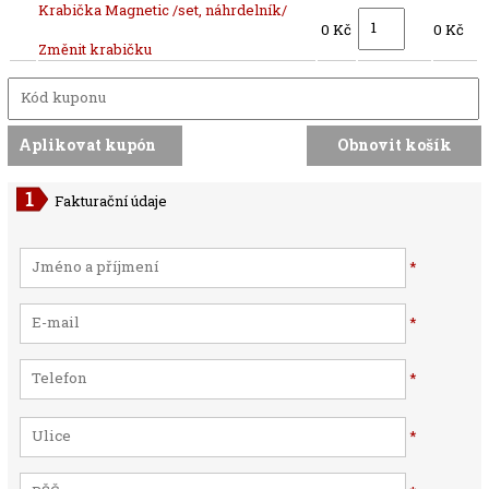
Krabička Magnetic /set, náhrdelník/
0 Kč
0 Kč
Změnit krabičku
Fakturační údaje
*
*
*
*