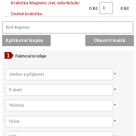
Krabička Magnetic /set, náhrdelník/
0 Kč
0 Kč
Změnit krabičku
Fakturační údaje
*
*
*
*