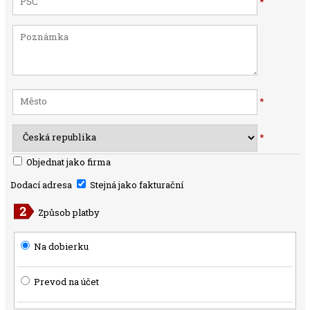
*
*
*
Objednat jako firma
Dodací adresa
Stejná jako fakturační
Způsob platby
Na dobierku
Prevod na účet