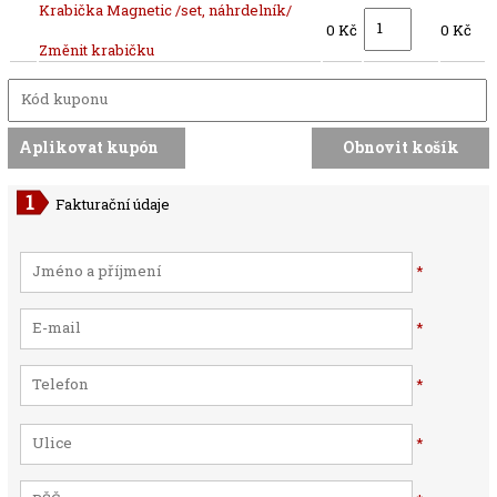
Krabička Magnetic /set, náhrdelník/
0 Kč
0 Kč
Změnit krabičku
Fakturační údaje
*
*
*
*