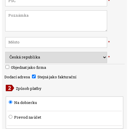
*
*
*
Objednat jako firma
Dodací adresa
Stejná jako fakturační
Způsob platby
Na dobierku
Prevod na účet