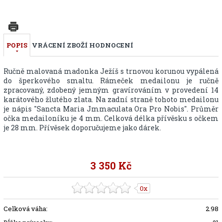
POPIS
VRÁCENÍ ZBOŽÍ
HODNOCENÍ
Ručně malovaná madonka Ježíš s trnovou korunou vypálená
do šperkového smaltu. Rámeček medailonu je ručně
zpracovaný, zdobený jemným gravírováním v provedení 14
karátového žlutého zlata. Na zadní straně tohoto medailonu
je nápis "Sancta Maria Jmmaculata Ora Pro Nobis". Průměr
očka medailoníku je 4 mm. Celková délka přívěsku s očkem
je 28 mm. Přívěsek doporučujeme jako dárek.
3 350 Kč
0x
Celková váha:
2.98