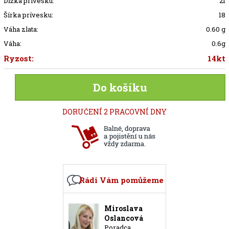
Dĺžka prívesku:
21
Šírka prívesku:
18
Váha zlata:
0.60 g
Váha:
0.6g
Ryzost:
14kt
Do košíku
DORUČENÍ 2 PRACOVNÍ DNY
Rádi Vám pomůžeme
Miroslava
Oslancová
Poradca