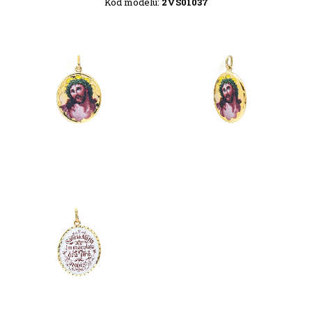
Kód modelu:
2VS01037