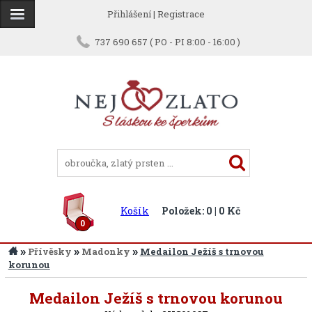
Přihlášení
|
Registrace
737 690 657 ( PO - PI 8:00 - 16:00 )
Košík
Položek: 0 | 0 Kč
0
»
»
»
Přívěsky
Madonky
Medailon Ježíš s trnovou
korunou
Zpět
Medailon Ježíš s trnovou korunou