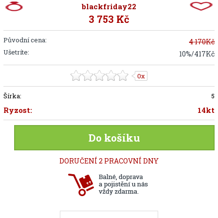
blackfriday22
3 753 Kč
Původní cena:
4 170Kč
Ušetríte:
10%/417Kč
0x
Šírka:
5
Ryzost:
14kt
Do košíku
DORUČENÍ 2 PRACOVNÍ DNY