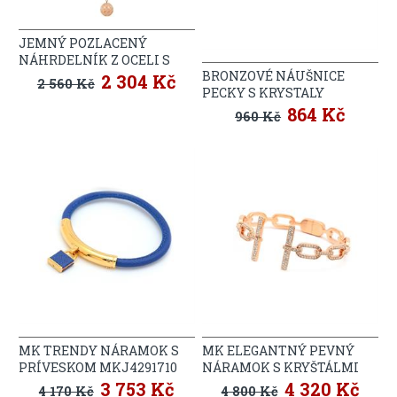
JEMNÝ POZLACENÝ
NÁHRDELNÍK Z OCELI S
BRONZOVÉ NÁUŠNICE
KRYSTALY MKJ4478791
2 304 Kč
2 560 Kč
PECKY S KRYSTALY
MKJ4948791
864 Kč
960 Kč
MK TRENDY NÁRAMOK S
MK ELEGANTNÝ PEVNÝ
PRÍVESKOM MKJ4291710
NÁRAMOK S KRYŠTÁLMI
MKJ4860791
3 753 Kč
4 320 Kč
4 170 Kč
4 800 Kč