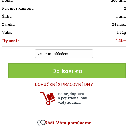
Délka:
260 mm
Priemer kameňa:
2
Šířka:
1 mm
Záruka:
24 mes.
Váha:
1.92g
Ryzost:
14kt
260 mm - skladem
Do košíku
DORUČENÍ 2 PRACOVNÍ DNY
Rádi Vám pomůžeme