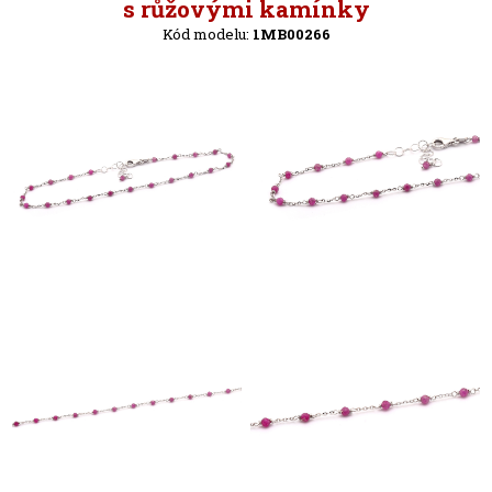
Zpět
s růžovými kamínky
Kód modelu:
1MB00266