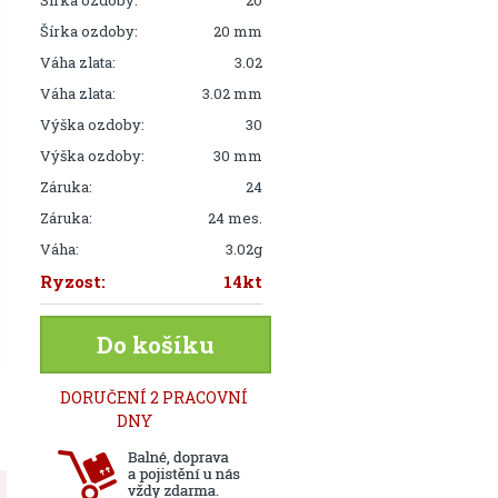
Šírka ozdoby:
20
Šírka ozdoby:
20 mm
Váha zlata:
3.02
Váha zlata:
3.02 mm
Výška ozdoby:
30
Výška ozdoby:
30 mm
Záruka:
24
Záruka:
24 mes.
Váha:
3.02g
Ryzost:
14kt
Do košíku
DORUČENÍ 2 PRACOVNÍ
DNY