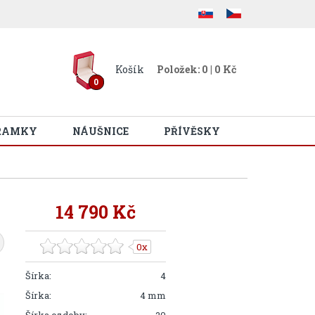
Košík
Položek: 0 | 0 Kč
0
RAMKY
NÁUŠNICE
PŘÍVĚSKY
14 790 Kč
0x
Šírka:
4
Šírka:
4 mm