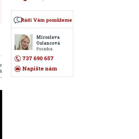
Rádi Vám pomůžeme
Miroslava
Oslancová
Poradca
737 690 657
e
Napište nám
á
-