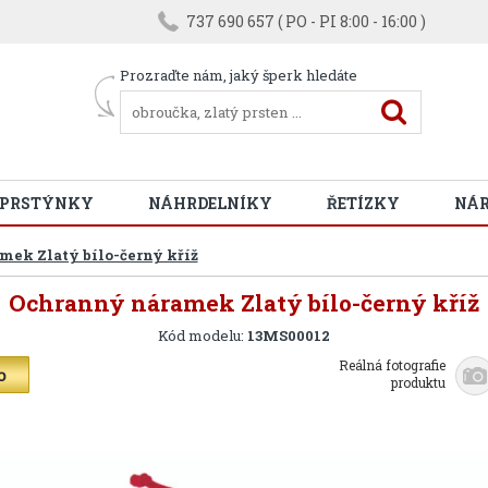
737 690 657 ( PO - PI 8:00 - 16:00 )
Prozraďte nám, jaký šperk hledáte
 PRSTÝNKY
NÁHRDELNÍKY
ŘETÍZKY
NÁ
ek Zlatý bílo-černý kříž
Ochranný náramek Zlatý bílo-černý kříž
Kód modelu:
13MS00012
Reálná fotografie
produktu