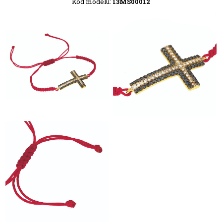
Kód modelu:
13MS00012