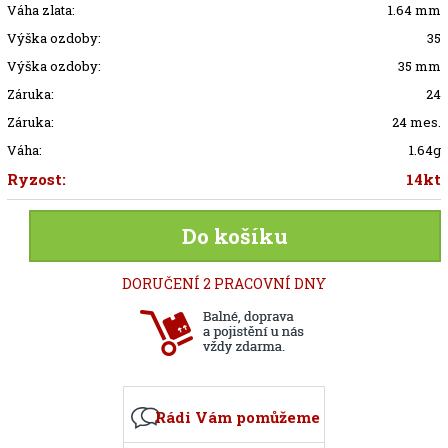
Váha zlata:
1.64 mm
Výška ozdoby:
35
Výška ozdoby:
35 mm
Záruka:
24
Záruka:
24 mes.
Váha:
1.64g
Ryzost:
14kt
Do košíku
DORUČENÍ 2 PRACOVNÍ DNY
Rádi Vám pomůžeme