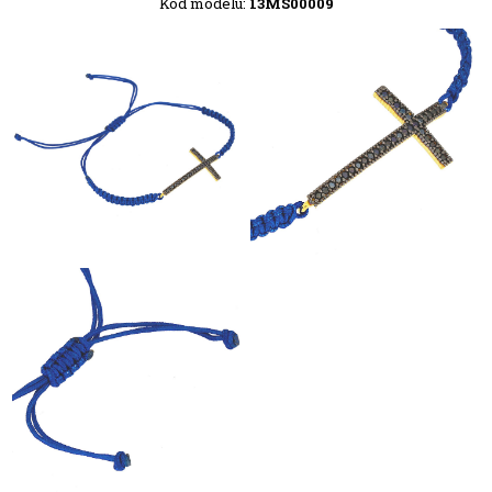
Kód modelu:
13MS00009