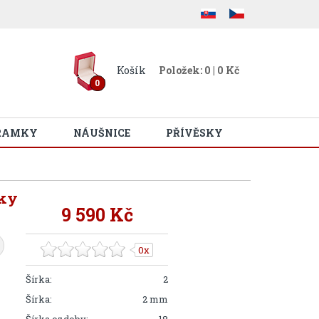
Košík
Položek: 0 | 0 Kč
0
RAMKY
NÁUŠNICE
PŘÍVĚSKY
ky
9 590 Kč
0x
Šírka:
2
Šírka:
2 mm