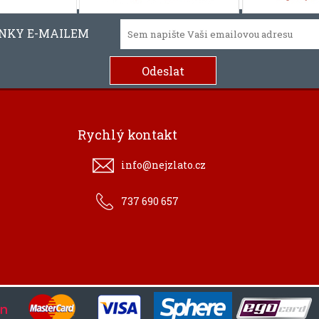
INKY E-MAILEM
Rychlý kontakt
info@nejzlato.cz
737 690 657