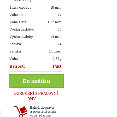
Šírka ozdoby:
18
Šírka ozdoby:
18 mm
Váha zlata:
1.77
Váha zlata:
1.77 mm
Výška ozdoby:
14
Výška ozdoby:
14 mm
Záruka:
24
Záruka:
24 mes.
Váha:
1.77g
Ryzost:
14kt
Do košíku
DORUČENÍ 2 PRACOVNÍ
DNY