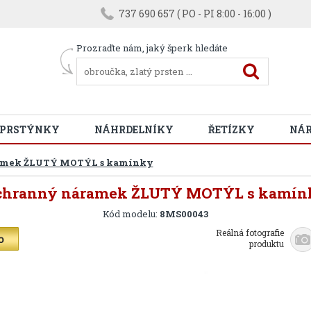
737 690 657 ( PO - PI 8:00 - 16:00 )
Prozraďte nám, jaký šperk hledáte
 PRSTÝNKY
NÁHRDELNÍKY
ŘETÍZKY
NÁ
amek ŽLUTÝ MOTÝL s kamínky
chranný náramek ŽLUTÝ MOTÝL s kamín
Kód modelu:
8MS00043
Reálná fotografie
produktu