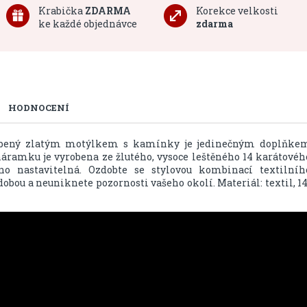
Krabička
ZDARMA
Korekce velkosti
ke každé objednávce
zdarma
HODNOCENÍ
bený zlatým motýlkem s kamínky je jedinečným doplňke
náramku je vyrobena ze žlutého, vysoce leštěného 14 karátovéh
o nastavitelná. Ozdobte se stylovou kombinací textilníh
obou a neuniknete pozornosti vašeho okolí. Materiál: textil, 14