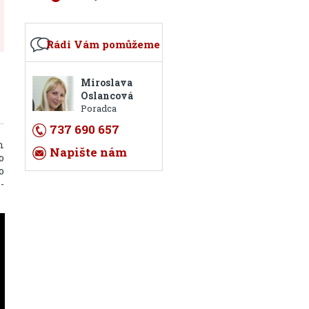
Rádi Vám pomůžeme
Miroslava
Oslancová
Poradca
737 690 657
m
Napište nám
o
o
-