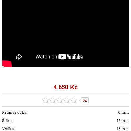
4 650 Kč
0x
Průměr očka:
6 mm
Šířka:
15 mm
Výška:
15 mm