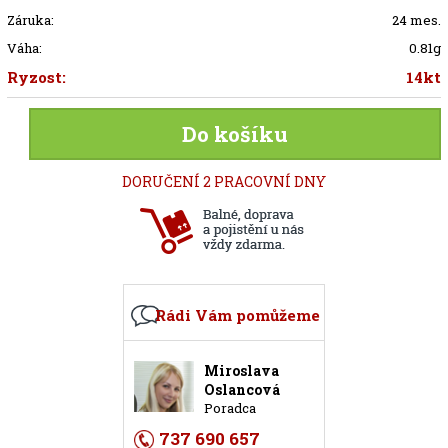
Záruka:
24 mes.
Váha:
0.81g
Ryzost:
14kt
Do košíku
DORUČENÍ 2 PRACOVNÍ DNY
Rádi Vám pomůžeme
Miroslava
Oslancová
Poradca
737 690 657