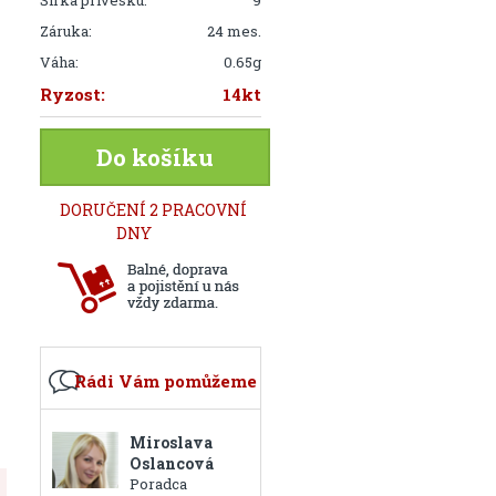
Šírka prívesku:
9
Záruka:
24 mes.
Váha:
0.65g
Ryzost:
14kt
Do košíku
DORUČENÍ 2 PRACOVNÍ
DNY
Rádi Vám pomůžeme
Miroslava
Oslancová
Poradca