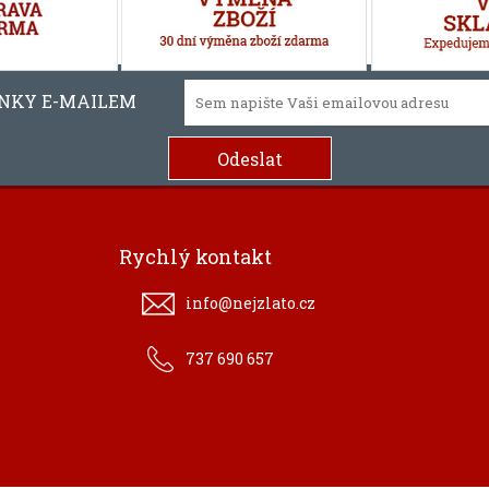
INKY E-MAILEM
Rychlý kontakt
info@nejzlato.cz
737 690 657