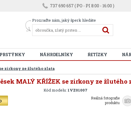
737 690 657 ( PO - PI 8:00 - 16:00 )
Prozraďte nám, jaký šperk hledáte
 PRSTÝNKY
NÁHRDELNÍKY
ŘETÍZKY
NÁ
e zirkony ze žlutého zlata
věsek MALÝ KŘÍŽEK se zirkony ze žlutého z
Kód modelu:
1VZ01007
Reálná fotografie
produktu