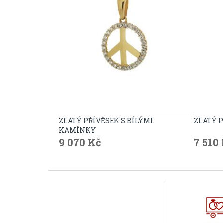
ZLATÝ PŘÍVĚSEK S BÍLÝMI
ZLATÝ 
KAMÍNKY
9 070 Kč
7 510