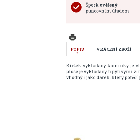
Šperk
ověřený
puncovním úřadem
POPIS
VRÁCENÍ ZBOŽÍ
Křížek vykládaný kamínky je vho
ploše je vykládaný třpytivými zi
vhodný i jako dárek, který potěší