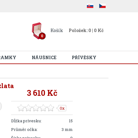
Košík
Položek: 0 | 0 Kč
0
RAMKY
NÁUŠNICE
PŘÍVĚSKY
lata
3 610 Kč
0x
Dĺžka prívesku:
15
Průměr očka:
3 mm