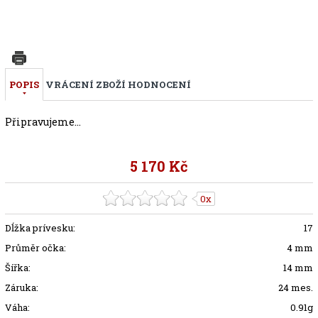
POPIS
VRÁCENÍ ZBOŽÍ
HODNOCENÍ
Připravujeme...
5 170 Kč
0x
Dĺžka prívesku:
17
Průměr očka:
4 mm
Šířka:
14 mm
Záruka:
24 mes.
Váha:
0.91g