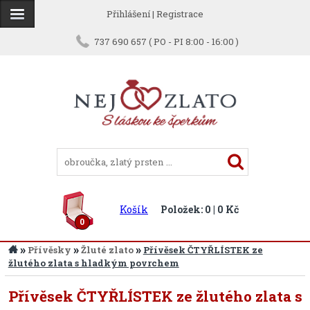
Přihlášení
|
Registrace
737 690 657 ( PO - PI 8:00 - 16:00 )
Košík
Položek: 0 | 0 Kč
0
»
»
»
Přívěsky
Žluté zlato
Přívěsek ČTYŘLÍSTEK ze
žlutého zlata s hladkým povrchem
Přívěsek ČTYŘLÍSTEK ze žlutého zlata s