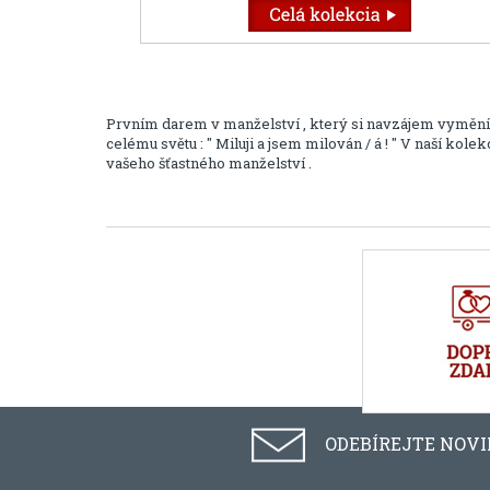
Prvním darem v manželství , který si navzájem vyměníme
celému světu : " Miluji a jsem milován / á ! " V naší ko
vašeho šťastného manželství .
ODEBÍREJTE NOV