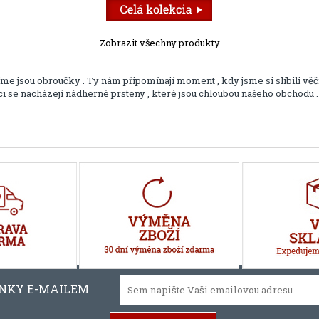
Zobrazit všechny produkty
 jsou obroučky . Ty nám připomínají moment , kdy jsme si slíbili věčn
lekci se nacházejí nádherné prsteny , které jsou chloubou našeho obchodu
INKY E-MAILEM