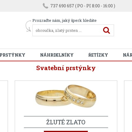
737 690 657 ( PO - PI 8:00 - 16:00 )
Prozraďte nám, jaký šperk hledáte
 PRSTÝNKY
NÁHRDELNÍKY
ŘETÍZKY
NÁ
Svatební prstýnky
ŽLUTÉ ZLATO