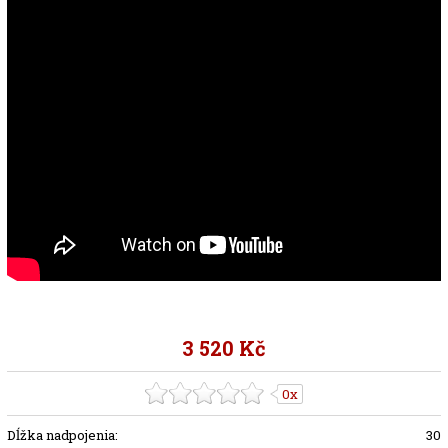
3 520 Kč
0x
Dĺžka nadpojenia:
30