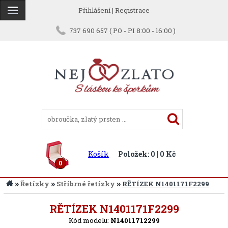
Přihlášení
|
Registrace
737 690 657 ( PO - PI 8:00 - 16:00 )
Košík
Položek: 0 | 0 Kč
0
»
»
»
Řetízky
Stříbrné řetízky
RĚTÍZEK N1401171F2299
Zpět
RĚTÍZEK N1401171F2299
Kód modelu:
N14011712299