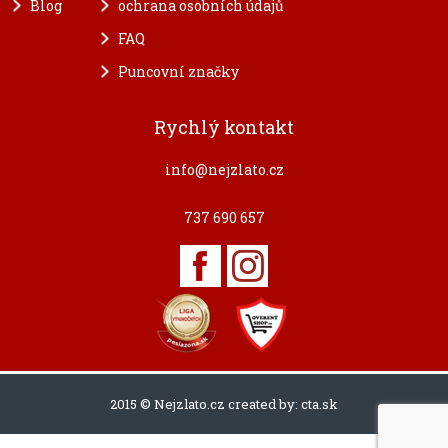
Blog
ochrana osobních údajů
FAQ
Puncovní značky
Rychlý kontakt
info@nejzlato.cz
737 690 657
2015 © Nejzlato.cz created by:
cta.sk