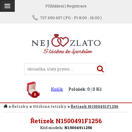
Přihlášení
|
Registrace
737 690 657 ( PO - PI 8:00 - 16:00 )
Košík
Položek: 0 | 0 Kč
0
»
»
»
Řetízky
Stříbrné řetízky
Řetízek N1500491F1256
Zpět
Řetízek N1500491F1256
Kód modelu:
N15004911256