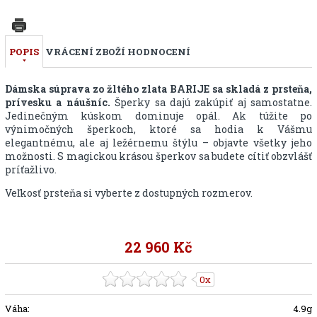
POPIS
VRÁCENÍ ZBOŽÍ
HODNOCENÍ
Dámska súprava zo žltého zlata BARIJE sa skladá z prsteňa,
prívesku a náušníc.
Šperky sa dajú zakúpiť aj samostatne.
Jedinečným kúskom dominuje opál. Ak túžite po
výnimočných šperkoch, ktoré sa hodia k Vášmu
elegantnému, ale aj ležérnemu štýlu – objavte všetky jeho
možnosti. S magickou krásou šperkov sa budete cítiť obzvlášť
príťažlivo.
Veľkosť prsteňa si vyberte z dostupných rozmerov.
22 960 Kč
0x
Váha:
4.9g