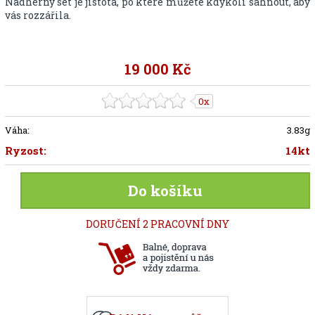
Nádherný set je jistota, po které můžete kdykoli sáhnout, aby
vás rozzářila.
19 000 Kč
0x
Váha:
3.83g
Ryzost:
14kt
Do košíku
DORUČENÍ 2 PRACOVNÍ DNY