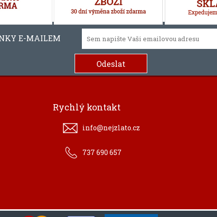
INKY E-MAILEM
Rychlý kontakt
info@nejzlato.cz
737 690 657