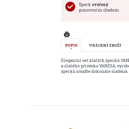
Šperk
ověřený
puncovním úřadem
POPIS
VRÁCENÍ ZBOŽÍ
Elegantní set zlatých šperků VA
a zlatého přívěsku VANIDA, vyrob
šperků a buďte dokonale sladěná.