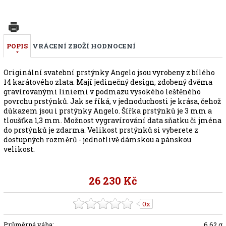
POPIS
VRÁCENÍ ZBOŽÍ
HODNOCENÍ
Originální svatební prstýnky Angelo jsou vyrobeny z bílého
14 karátového zlata. Mají jedinečný design, zdobený dvěma
gravírovanými liniemi v podmazu vysokého leštěného
povrchu prstýnků. Jak se říká, v jednoduchosti je krása, čehož
důkazem jsou i prstýnky Angelo. Šířka prstýnků je 3 mm a
tloušťka 1,3 mm. Možnost vygravírování data sňatku či jména
do prstýnků je zdarma. Velikost prstýnků si vyberete z
dostupných rozměrů - jednotlivě dámskou a pánskou
velikost.
26 230 Kč
0x
Průměrná váha:
6.62 g