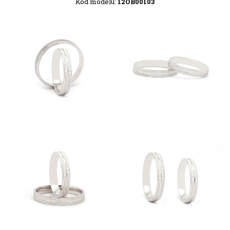
Kód modelu:
12OB00103