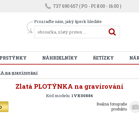
737 690 657 ( PO - PI 8:00 - 16:00 )
Prozraďte nám, jaký šperk hledáte
 PRSTÝNKY
NÁHRDELNÍKY
ŘETÍZKY
NÁ
A na gravírování
Zlatá PLOTÝNKA na gravírování
Kód modelu:
1VK00886
Reálná fotografie
produktu