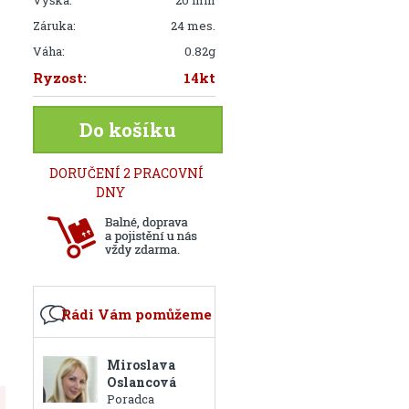
Výška:
20 mm
Záruka:
24 mes.
Váha:
0.82g
Ryzost:
14kt
Do košíku
DORUČENÍ 2 PRACOVNÍ
DNY
Rádi Vám pomůžeme
Miroslava
Oslancová
Poradca