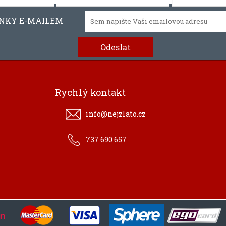
INKY E-MAILEM
Rychlý kontakt
info@nejzlato.cz
737 690 657