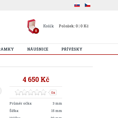
Košík
Položek: 0 | 0 Kč
0
RAMKY
NÁUŠNICE
PŘÍVĚSKY
4 650 Kč
0x
Průměr očka:
3 mm
Šířka:
15 mm