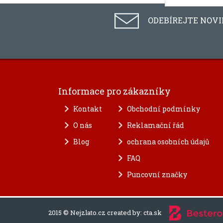
ODEBÍREJTE NOV
Informace pro zákazníky
Kontakt
Obchodní podmínky
O nás
Reklamační řád
Blog
ochrana osobních údajů
FAQ
Puncovní značky
2015 © Nejzlato.cz created by:
cta.sk