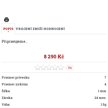
POPIS
VRÁCENÍ ZBOŽÍ
HODNOCENÍ
Připravujeme...
8 290 Kč
0x
Priemer prívesku:
7
Priemer zirkónu:
4
Šířka:
1 mm
Záruka:
24 mes.
Váha:
1.5g